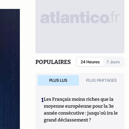
POPULAIRES
24 Heures
7 Jours
PLUS LUS
PLUS PARTAGES
1
Les Français moins riches que la
moyenne européenne pour la 3e
année consécutive : jusqu'où ira le
grand déclassement ?