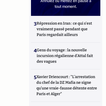
Annulez ou mettez en pause à
tout moment.
3
Répression en Iran : ce qui s'est
vraiment passé pendant que
Paris regardait ailleurs
4
Gens du voyage : la nouvelle
incursion régalienne d'Attal fait
des vagues
5
Xavier Driencourt : "L’arrestation
du chef de la DZ Mafia ne signe
qu’une vraie-fausse détente entre
Paris et Alger"