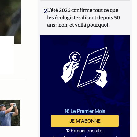
2
L’été 2026 confirme tout ce que
les écologistes disent depuis 50
ans : non, et voilà pourquoi
1€ Le Premier Mois
JE M'ABONNE
12€/mois ensuite.