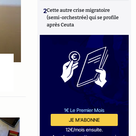
2
Cette autre crise migratoire
(semi-orchestrée) qui se profile
après Ceuta
1€ Le Premier Mois
JE M'ABONNE
12€/mois ensuite.