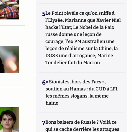
5
Le Point révèle ce qu'on sniffe à
l'Elysée, Marianne que Xavier Niel
hacke l'Etat; Le Nobel de la Paix
russe donne une leçon de
courage, l'ex PM australien une
leçon de réalisme sur la Chine, la
DGSE une d'arrogance; Marine
Tondelier fait du Macron
6
« Sionistes, hors des Facs »,
soutien au Hamas : du GUD à LFI,
les mêmes slogans, la même
haine
7
Bons baisers de Russie ? Voilà ce
qui se cache derrière les attaques