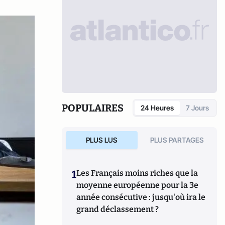
POPULAIRES
24 Heures
7 Jours
PLUS LUS
PLUS PARTAGES
1
Les Français moins riches que la
moyenne européenne pour la 3e
année consécutive : jusqu'où ira le
grand déclassement ?