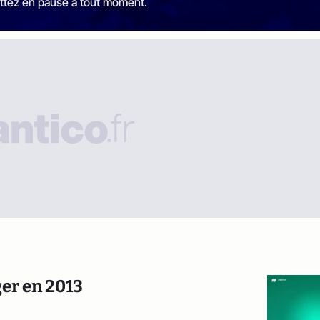
ttez en pause à tout moment.
ger en 2013