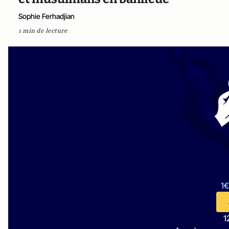
Sophie Ferhadjian
1 min de lecture
1€
1