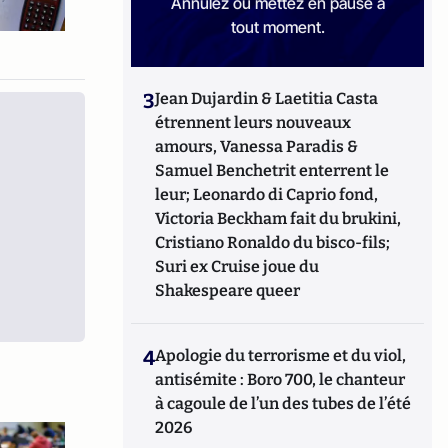
Annulez ou mettez en pause à
tout moment.
3
Jean Dujardin & Laetitia Casta
étrennent leurs nouveaux
amours, Vanessa Paradis &
Samuel Benchetrit enterrent le
leur; Leonardo di Caprio fond,
Victoria Beckham fait du brukini,
Cristiano Ronaldo du bisco-fils;
Suri ex Cruise joue du
Shakespeare queer
4
Apologie du terrorisme et du viol,
antisémite : Boro 700, le chanteur
à cagoule de l’un des tubes de l’été
2026