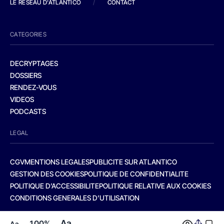
LE RESEAU D'ATLANTICO
/
CONTACT
CATEGORIES
DECRYPTAGES
DOSSIERS
RENDEZ-VOUS
VIDEOS
PODCASTS
LEGAL
CGV
MENTIONS LEGALES
PUBLICITE SUR ATLANTICO
GESTION DES COOKIES
POLITIQUE DE CONFIDENTIALITE
POLITIQUE D’ACCESSIBILITE
POLITIQUE RELATIVE AUX COOKIES
CONDITIONS GENERALES D’UTILISATION
Aa
100%
Aa