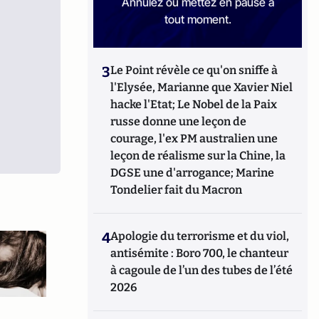
Annulez ou mettez en pause à
tout moment.
3
Le Point révèle ce qu'on sniffe à
l'Elysée, Marianne que Xavier Niel
hacke l'Etat; Le Nobel de la Paix
russe donne une leçon de
courage, l'ex PM australien une
leçon de réalisme sur la Chine, la
DGSE une d'arrogance; Marine
Tondelier fait du Macron
4
Apologie du terrorisme et du viol,
antisémite : Boro 700, le chanteur
à cagoule de l’un des tubes de l’été
2026