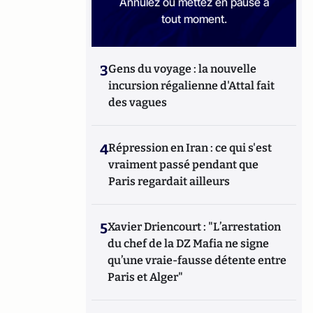
Annulez ou mettez en pause à
tout moment.
3
Gens du voyage : la nouvelle
incursion régalienne d'Attal fait
des vagues
4
Répression en Iran : ce qui s'est
vraiment passé pendant que
Paris regardait ailleurs
5
Xavier Driencourt : "L’arrestation
du chef de la DZ Mafia ne signe
qu’une vraie-fausse détente entre
Paris et Alger"