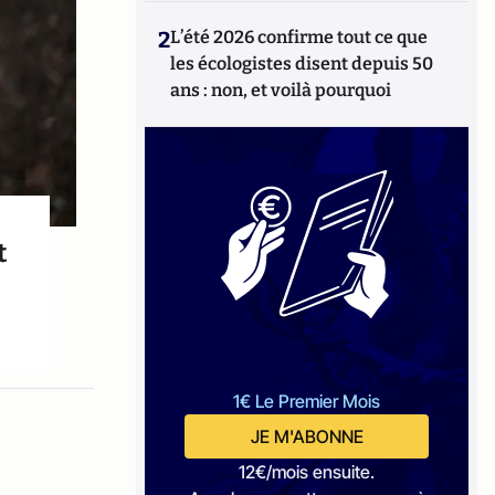
2
L’été 2026 confirme tout ce que
les écologistes disent depuis 50
ans : non, et voilà pourquoi
t
1€ Le Premier Mois
JE M'ABONNE
12€/mois ensuite.