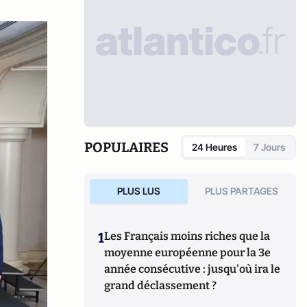
POPULAIRES
24 Heures
7 Jours
PLUS LUS
PLUS PARTAGES
1
Les Français moins riches que la
moyenne européenne pour la 3e
année consécutive : jusqu'où ira le
grand déclassement ?