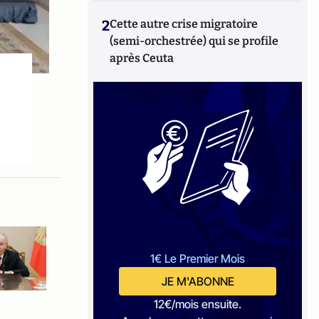
2
Cette autre crise migratoire
(semi-orchestrée) qui se profile
après Ceuta
1€ Le Premier Mois
JE M'ABONNE
12€/mois ensuite.