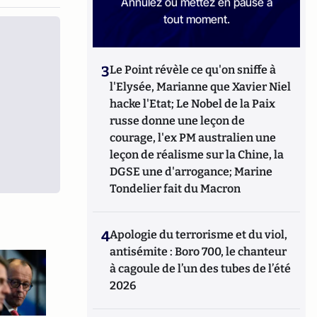
Annulez ou mettez en pause à
tout moment.
3
Le Point révèle ce qu'on sniffe à
l'Elysée, Marianne que Xavier Niel
hacke l'Etat; Le Nobel de la Paix
russe donne une leçon de
courage, l'ex PM australien une
leçon de réalisme sur la Chine, la
DGSE une d'arrogance; Marine
Tondelier fait du Macron
4
Apologie du terrorisme et du viol,
antisémite : Boro 700, le chanteur
à cagoule de l’un des tubes de l’été
2026