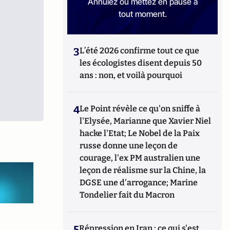
Annulez ou mettez en pause à
tout moment.
3
L’été 2026 confirme tout ce que
les écologistes disent depuis 50
ans : non, et voilà pourquoi
4
Le Point révèle ce qu'on sniffe à
l'Elysée, Marianne que Xavier Niel
hacke l'Etat; Le Nobel de la Paix
russe donne une leçon de
courage, l'ex PM australien une
leçon de réalisme sur la Chine, la
DGSE une d'arrogance; Marine
Tondelier fait du Macron
5
Répression en Iran : ce qui s'est