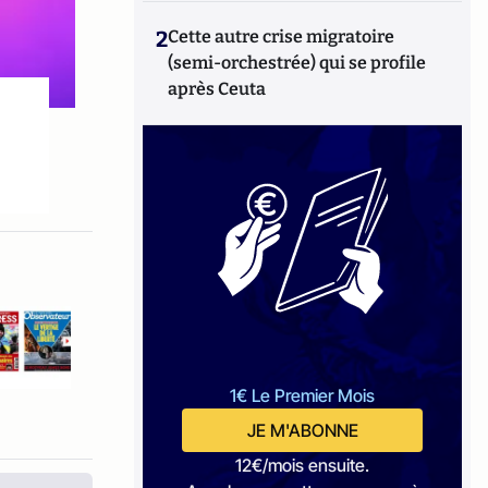
2
Cette autre crise migratoire
(semi-orchestrée) qui se profile
après Ceuta
1€ Le Premier Mois
JE M'ABONNE
12€/mois ensuite.