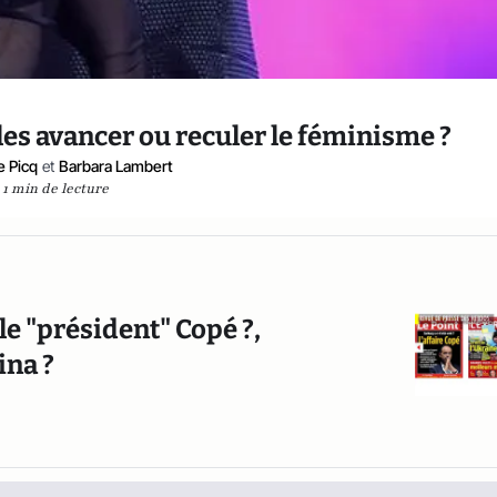
lles avancer ou reculer le féminisme ?
e Picq
et
Barbara Lambert
1 min de lecture
 le "président" Copé ?,
ina ?