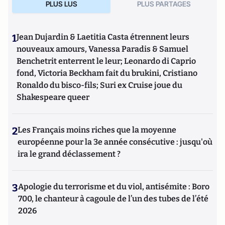
PLUS LUS
PLUS PARTAGES
(société nationale d’intelligence stratégique) et responsable
des opérations d’intelligence économique et de
communication de crise au sein d’une filiale de La
1
Jean Dujardin & Laetitia Casta étrennent leurs
Compagnie Financière Rothschild.
nouveaux amours, Vanessa Paradis & Samuel
Benchetrit enterrent le leur; Leonardo di Caprio
fond, Victoria Beckham fait du brukini, Cristiano
Ronaldo du bisco-fils; Suri ex Cruise joue du
Shakespeare queer
2
Les Français moins riches que la moyenne
européenne pour la 3e année consécutive : jusqu'où
ira le grand déclassement ?
3
Apologie du terrorisme et du viol, antisémite : Boro
700, le chanteur à cagoule de l’un des tubes de l’été
2026