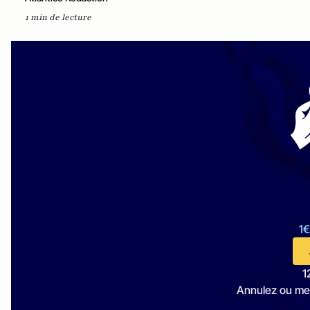
1 min de lecture
1€
1
Annulez ou me