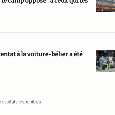
"le camp opposé" à ceux qui les
tentat à la voiture-bélier a été
 résultats disponibles