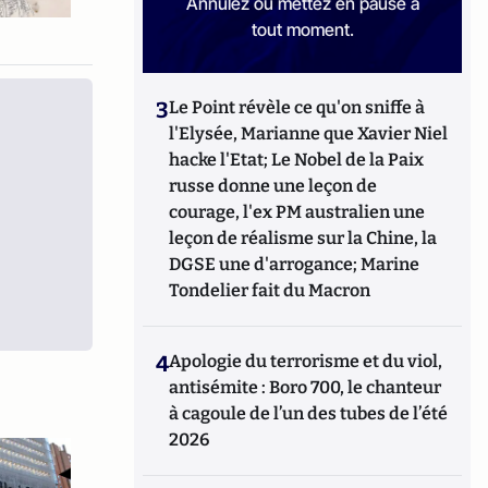
Annulez ou mettez en pause à
tout moment.
3
Le Point révèle ce qu'on sniffe à
l'Elysée, Marianne que Xavier Niel
hacke l'Etat; Le Nobel de la Paix
russe donne une leçon de
courage, l'ex PM australien une
leçon de réalisme sur la Chine, la
DGSE une d'arrogance; Marine
Tondelier fait du Macron
4
Apologie du terrorisme et du viol,
antisémite : Boro 700, le chanteur
à cagoule de l’un des tubes de l’été
2026