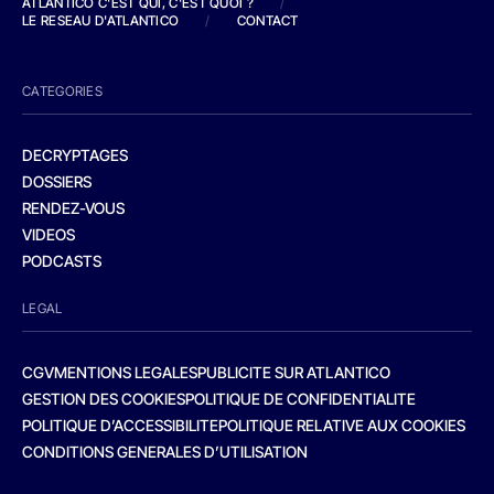
ATLANTICO C'EST QUI, C'EST QUOI ?
/
LE RESEAU D'ATLANTICO
/
CONTACT
CATEGORIES
DECRYPTAGES
DOSSIERS
RENDEZ-VOUS
VIDEOS
PODCASTS
LEGAL
CGV
MENTIONS LEGALES
PUBLICITE SUR ATLANTICO
GESTION DES COOKIES
POLITIQUE DE CONFIDENTIALITE
POLITIQUE D’ACCESSIBILITE
POLITIQUE RELATIVE AUX COOKIES
CONDITIONS GENERALES D’UTILISATION