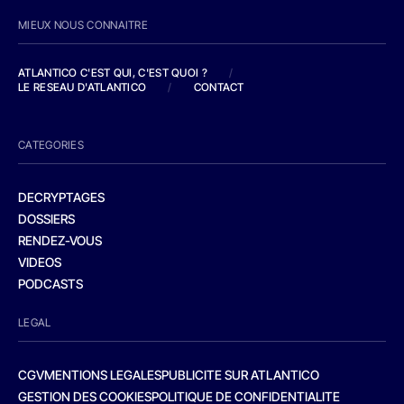
MIEUX NOUS CONNAITRE
ATLANTICO C'EST QUI, C'EST QUOI ?
/
LE RESEAU D'ATLANTICO
/
CONTACT
CATEGORIES
DECRYPTAGES
DOSSIERS
RENDEZ-VOUS
VIDEOS
PODCASTS
LEGAL
CGV
MENTIONS LEGALES
PUBLICITE SUR ATLANTICO
GESTION DES COOKIES
POLITIQUE DE CONFIDENTIALITE