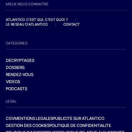
MIEUX NOUS CONNAITRE
ATLANTICO C'EST QUI, C'EST QUOI ?
/
LE RESEAU D'ATLANTICO
/
CONTACT
CATEGORIES
DECRYPTAGES
DOSSIERS
RENDEZ-VOUS
VIDEOS
PODCASTS
LEGAL
CGV
MENTIONS LEGALES
PUBLICITE SUR ATLANTICO
GESTION DES COOKIES
POLITIQUE DE CONFIDENTIALITE