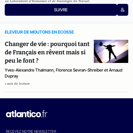
au
Laboratoire d’Economie et de Sociologie du Travail.
SUIVRE
ELEVEUR DE MOUTONS EN ECOSSE
Changer de vie : pourquoi tant
de Français en rêvent mais si
peu le font ?
Yves-Alexandre Thalmann, Florence Sevran-Shreiber et Arnaud
Dupray
1 min de lecture
RECEVEZ NOTRE NEWSLETTER