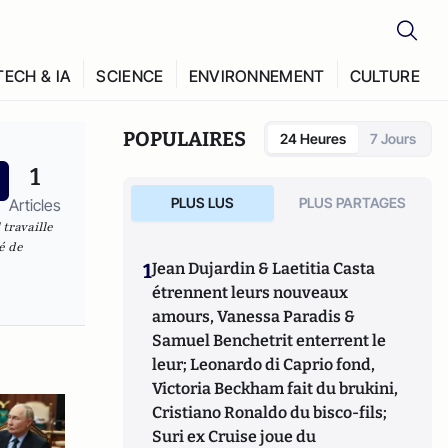
TECH & IA
SCIENCE
ENVIRONNEMENT
CULTURE
POPULAIRES
24 Heures
7 Jours
1
PLUS LUS
PLUS PARTAGES
Articles
travaille
é de
1
Jean Dujardin & Laetitia Casta
étrennent leurs nouveaux
amours, Vanessa Paradis &
Samuel Benchetrit enterrent le
leur; Leonardo di Caprio fond,
Victoria Beckham fait du brukini,
Cristiano Ronaldo du bisco-fils;
Suri ex Cruise joue du