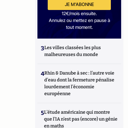
JE M'ABONNE
12€/mois ensuite.
Annulez ou mettez en pause à
tout moment.
3
Les villes classées les plus
malheureuses du monde
4
Rhin & Danube à sec : l’autre voie
d’eau dont la fermeture pénalise
lourdement l’économie
européenne
5
L’étude américaine qui montre
que l’IA n’est pas (encore) un génie
en maths