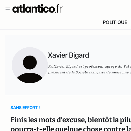
POLITIQUE
Xavier Bigard
Pr. Xavier Bigard est professeur agrégé du Val d
président de la Société française de médecine de
SANS EFFORT !
Finis les mots d'excuse, bientôt la pi
pourra-t-elle quelque chose contre la 