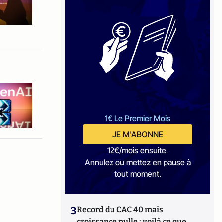
1€ Le Premier Mois
JE M'ABONNE
12€/mois ensuite.
Annulez ou mettez en pause à
tout moment.
3
Record du CAC 40 mais
croissance nulle : voilà ce que