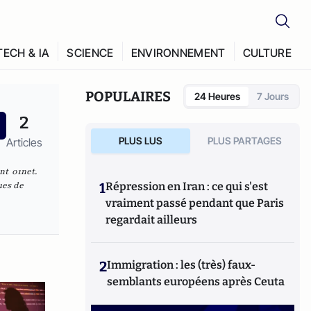
TECH & IA
SCIENCE
ENVIRONNEMENT
CULTURE
POPULAIRES
24 Heures
7 Jours
2
PLUS LUS
PLUS PARTAGES
Articles
ent 01net.
ues de
1
Répression en Iran : ce qui s'est
vraiment passé pendant que Paris
regardait ailleurs
2
Immigration : les (très) faux-
semblants européens après Ceuta