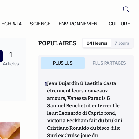
TECH & IA
SCIENCE
ENVIRONNEMENT
CULTURE
POPULAIRES
24 Heures
7 Jours
1
PLUS LUS
PLUS PARTAGES
Articles
1
Jean Dujardin & Laetitia Casta
étrennent leurs nouveaux
amours, Vanessa Paradis &
Samuel Benchetrit enterrent le
leur; Leonardo di Caprio fond,
Victoria Beckham fait du brukini,
Cristiano Ronaldo du bisco-fils;
Suri ex Cruise joue du