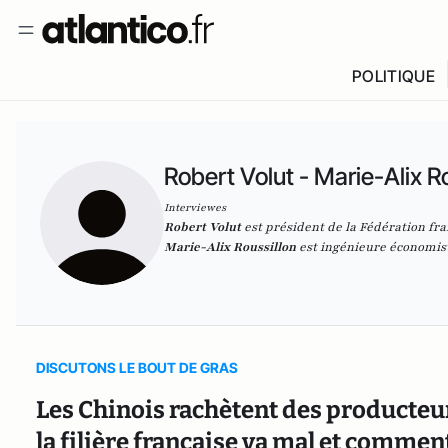
POLITIQUE
Robert Volut - Marie-Alix R
Interviewes
Robert Volut
est
président de la Fédération fra
Marie-Alix Roussillon
est
ingénieure
économis
DISCUTONS LE BOUT DE GRAS
Les Chinois rachètent des producteu
la filière française va mal et comme