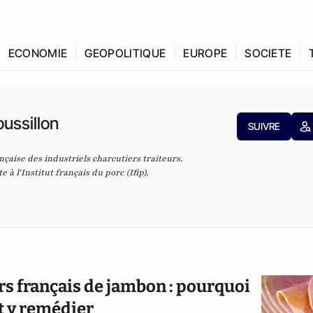
ECONOMIE
GEOPOLITIQUE
EUROPE
SOCIETE
oussillon
SUIVRE
nçaise des industriels charcutiers traiteurs.
te
à l'Institut français du porc (Ifip).
rs français de jambon : pourquoi
nt y remédier