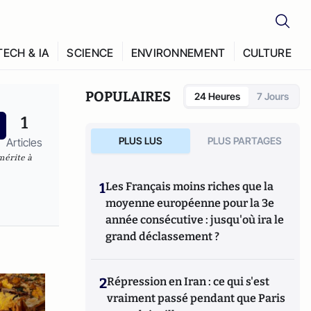
TECH & IA
SCIENCE
ENVIRONNEMENT
CULTURE
POPULAIRES
24 Heures
7 Jours
1
PLUS LUS
PLUS PARTAGES
Articles
mérite à
1
Les Français moins riches que la
moyenne européenne pour la 3e
année consécutive : jusqu'où ira le
grand déclassement ?
2
Répression en Iran : ce qui s'est
vraiment passé pendant que Paris