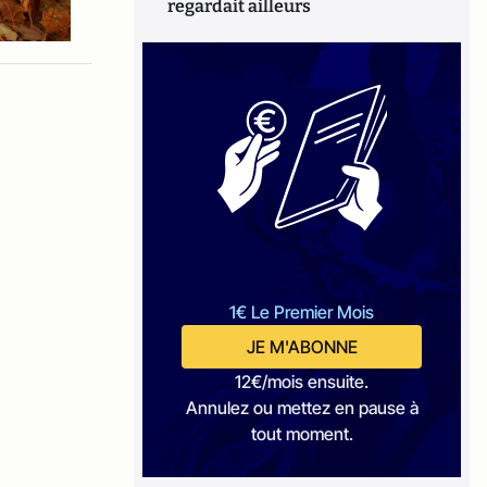
regardait ailleurs
1€ Le Premier Mois
JE M'ABONNE
12€/mois ensuite.
Annulez ou mettez en pause à
tout moment.