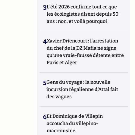
3
L’été 2026 confirme tout ce que
les écologistes disent depuis 50
ans : non, et voilà pourquoi
4
Xavier Driencourt : l’arrestation
du chef de la DZ Mafia ne signe
qu’une vraie-fausse détente entre
Paris et Alger
5
Gens du voyage : la nouvelle
incursion régalienne d'Attal fait
des vagues
6
Et Dominique de Villepin
accoucha du villepino-
macronisme