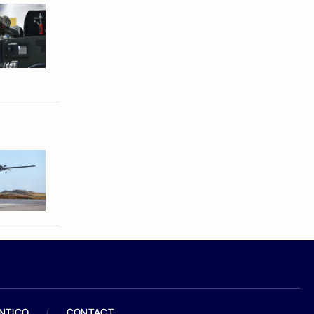
ANTICO
/
CONTACT