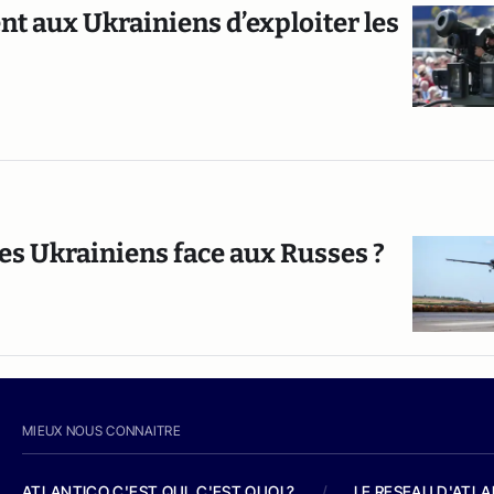
t aux Ukrainiens d’exploiter les
des Ukrainiens face aux Russes ?
MIEUX NOUS CONNAITRE
ATLANTICO C'EST QUI, C'EST QUOI ?
/
LE RESEAU D'ATL