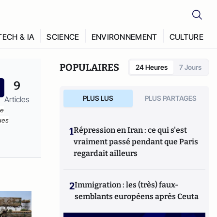
TECH & IA
SCIENCE
ENVIRONNEMENT
CULTURE
POPULAIRES
24 Heures
7 Jours
9
PLUS LUS
PLUS PARTAGES
Articles
ce
ues
1
Répression en Iran : ce qui s'est
vraiment passé pendant que Paris
regardait ailleurs
2
Immigration : les (très) faux-
semblants européens après Ceuta