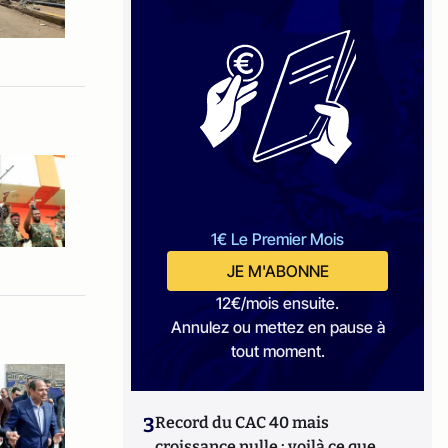
1€ Le Premier Mois
JE M'ABONNE
12€/mois ensuite.
Annulez ou mettez en pause à
tout moment.
3
Record du CAC 40 mais
croissance nulle : voilà ce que