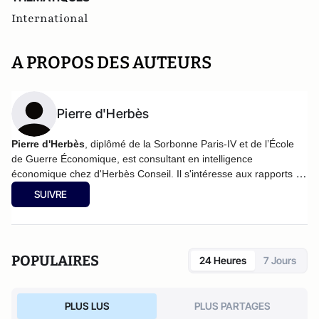
International
A PROPOS DES AUTEURS
Pierre d'Herbès
Pierre d'Herbès
, diplômé de la Sorbonne Paris-IV et de l’École
de Guerre Économique, est consultant en intelligence
économique chez
d'Herbès Conseil
. Il s'intéresse aux rapports de
forces internationaux et en décrypte les mécaniques d'influence.
SUIVRE
Il est spécialisé dans les questions de défense, d'énergie,
d'aérospatiale et de sécurité internationale.
POPULAIRES
24 Heures
7 Jours
PLUS LUS
PLUS PARTAGES