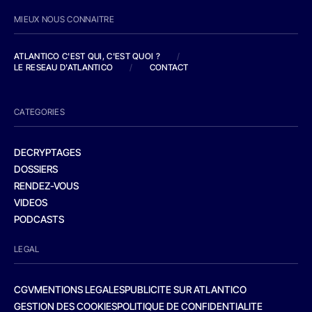
MIEUX NOUS CONNAITRE
ATLANTICO C'EST QUI, C'EST QUOI ?
/
LE RESEAU D'ATLANTICO
/
CONTACT
CATEGORIES
DECRYPTAGES
DOSSIERS
RENDEZ-VOUS
VIDEOS
PODCASTS
LEGAL
CGV
MENTIONS LEGALES
PUBLICITE SUR ATLANTICO
GESTION DES COOKIES
POLITIQUE DE CONFIDENTIALITE