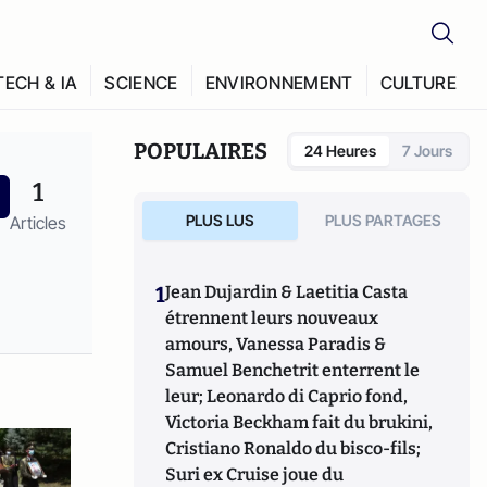
TECH & IA
SCIENCE
ENVIRONNEMENT
CULTURE
POPULAIRES
24 Heures
7 Jours
1
PLUS LUS
PLUS PARTAGES
Articles
1
Jean Dujardin & Laetitia Casta
étrennent leurs nouveaux
amours, Vanessa Paradis &
Samuel Benchetrit enterrent le
leur; Leonardo di Caprio fond,
Victoria Beckham fait du brukini,
Cristiano Ronaldo du bisco-fils;
Suri ex Cruise joue du