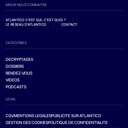
MIEUX NOUS CONNAITRE
ATLANTICO C'EST QUI, C'EST QUOI ?
/
LE RESEAU D'ATLANTICO
/
CONTACT
CATEGORIES
DECRYPTAGES
DOSSIERS
RENDEZ-VOUS
VIDEOS
PODCASTS
LEGAL
CGV
MENTIONS LEGALES
PUBLICITE SUR ATLANTICO
GESTION DES COOKIES
POLITIQUE DE CONFIDENTIALITE