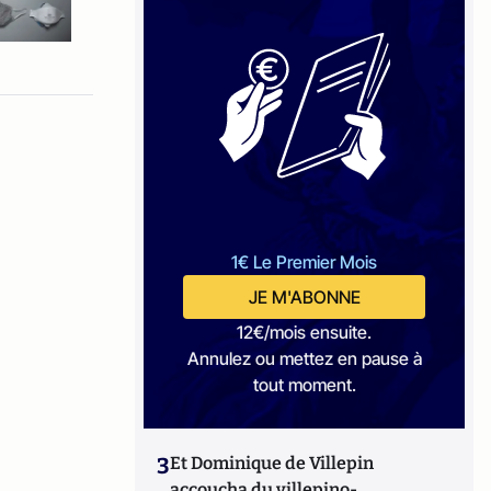
1€ Le Premier Mois
JE M'ABONNE
12€/mois ensuite.
Annulez ou mettez en pause à
tout moment.
3
Et Dominique de Villepin
accoucha du villepino-