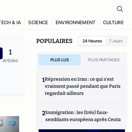
TECH & IA
SCIENCE
ENVIRONNEMENT
CULTURE
POPULAIRES
24 Heures
7 Jours
1
PLUS LUS
PLUS PARTAGES
Articles
1
Répression en Iran : ce qui s'est
vraiment passé pendant que Paris
regardait ailleurs
2
Immigration : les (très) faux-
semblants européens après Ceuta