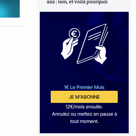
ans : non, et voilà pourquoi
1€ Le Premier Mois
JE M'ABONNE
12€/mois ensuite.
Annulez ou mettez en pause à
tout moment.