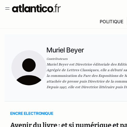
POLITIQUE
Muriel Beyer
Contributeurs
Muriel Beyer est Directrice éditoriale des
Editi
Agrégée de Lettres Classiques, elle a débuté sa
la communication du Parc des Expositions de Mar
attachée de presse puis Directrice de la commun
Depuis 1997, elle est Directrice littéraire puis D
ENCRE ELECTRONIQUE
Avenir du livre : et si numérique et p