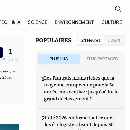
TECH & IA
SCIENCE
ENVIRONNEMENT
CULTURE
POPULAIRES
24 Heures
7 Jours
1
PLUS LUS
PLUS PARTAGES
Articles
ctrice de
 d’abord
1
Les Français moins riches que la
moyenne européenne pour la 3e
année consécutive : jusqu'où ira le
grand déclassement ?
2
L’été 2026 confirme tout ce que
les écologistes disent depuis 50