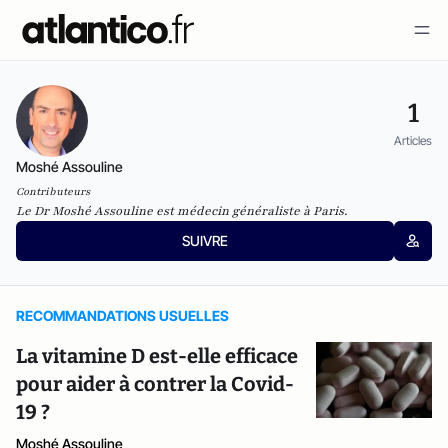
1
Articles
Moshé Assouline
Contributeurs
Le Dr Moshé Assouline est médecin généraliste à Paris.
SUIVRE
RECOMMANDATIONS USUELLES
La vitamine D est-elle efficace
pour aider à contrer la Covid-
19 ?
Moshé Assouline