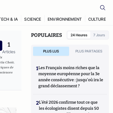
TECH & IA
SCIENCE
ENVIRONNEMENT
CULTURE
POPULAIRES
24 Heures
7 Jours
1
PLUS LUS
PLUS PARTAGES
Articles
ix
tia Choir,
riques de
1
Les Français moins riches que la
osciences
moyenne européenne pour la 3e
année consécutive : jusqu'où ira le
grand déclassement ?
2
L’été 2026 confirme tout ce que
les écologistes disent depuis 50