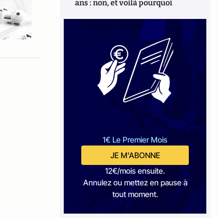
ans : non, et voilà pourquoi
1€ Le Premier Mois
JE M'ABONNE
12€/mois ensuite.
Annulez ou mettez en pause à
tout moment.