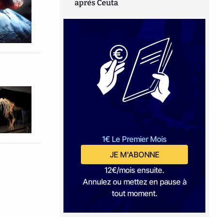
après Ceuta
1€ Le Premier Mois
JE M'ABONNE
12€/mois ensuite.
Annulez ou mettez en pause à
tout moment.