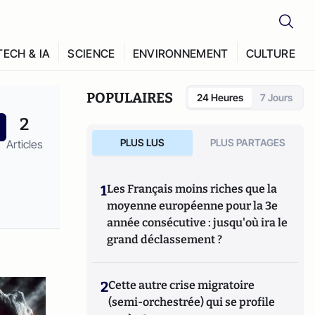
TECH & IA
SCIENCE
ENVIRONNEMENT
CULTURE
POPULAIRES
24 Heures
7 Jours
2
PLUS LUS
PLUS PARTAGES
Articles
1
Les Français moins riches que la
moyenne européenne pour la 3e
année consécutive : jusqu'où ira le
grand déclassement ?
2
Cette autre crise migratoire
(semi-orchestrée) qui se profile