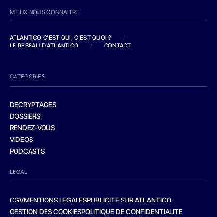
MIEUX NOUS CONNAITRE
ATLANTICO C'EST QUI, C'EST QUOI ?
/
LE RESEAU D'ATLANTICO
/
CONTACT
CATEGORIES
DECRYPTAGES
DOSSIERS
RENDEZ-VOUS
VIDEOS
PODCASTS
LEGAL
CGV
MENTIONS LEGALES
PUBLICITE SUR ATLANTICO
GESTION DES COOKIES
POLITIQUE DE CONFIDENTIALITE