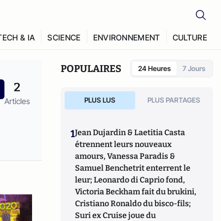
TECH & IA
SCIENCE
ENVIRONNEMENT
CULTURE
POPULAIRES
24 Heures
7 Jours
2
PLUS LUS
PLUS PARTAGES
Articles
1
Jean Dujardin & Laetitia Casta
étrennent leurs nouveaux
amours, Vanessa Paradis &
Samuel Benchetrit enterrent le
leur; Leonardo di Caprio fond,
Victoria Beckham fait du brukini,
Cristiano Ronaldo du bisco-fils;
Suri ex Cruise joue du