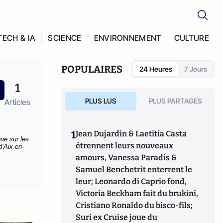
TECH & IA
SCIENCE
ENVIRONNEMENT
CULTURE
POPULAIRES
24 Heures
7 Jours
1
PLUS LUS
PLUS PARTAGES
Articles
1
Jean Dujardin & Laetitia Casta
ue sur les
étrennent leurs nouveaux
d’Aix-en-
amours, Vanessa Paradis &
Samuel Benchetrit enterrent le
leur; Leonardo di Caprio fond,
Victoria Beckham fait du brukini,
Cristiano Ronaldo du bisco-fils;
Suri ex Cruise joue du