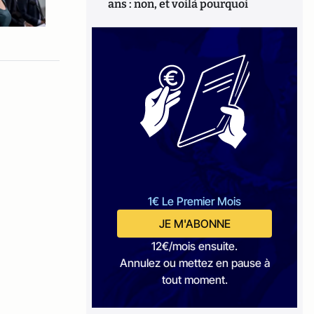
ans : non, et voilà pourquoi
1€ Le Premier Mois
JE M'ABONNE
12€/mois ensuite.
Annulez ou mettez en pause à
tout moment.