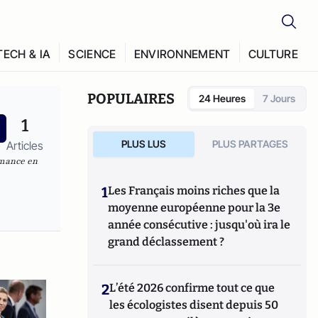
TECH & IA
SCIENCE
ENVIRONNEMENT
CULTURE
POPULAIRES
24 Heures
7 Jours
1
PLUS LUS
PLUS PARTAGES
Articles
rmance en
1
Les Français moins riches que la
moyenne européenne pour la 3e
année consécutive : jusqu'où ira le
grand déclassement ?
2
L’été 2026 confirme tout ce que
les écologistes disent depuis 50