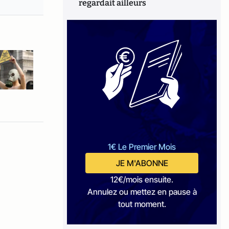
regardait ailleurs
1€ Le Premier Mois
JE M'ABONNE
12€/mois ensuite.
Annulez ou mettez en pause à
tout moment.