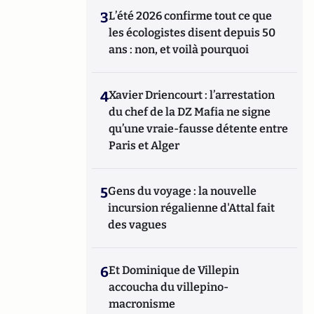
3
L’été 2026 confirme tout ce que
les écologistes disent depuis 50
ans : non, et voilà pourquoi
4
Xavier Driencourt : l’arrestation
du chef de la DZ Mafia ne signe
qu’une vraie-fausse détente entre
Paris et Alger
5
Gens du voyage : la nouvelle
incursion régalienne d'Attal fait
des vagues
6
Et Dominique de Villepin
accoucha du villepino-
macronisme