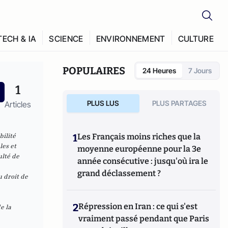
TECH & IA
SCIENCE
ENVIRONNEMENT
CULTURE
POPULAIRES
24 Heures
7 Jours
1
PLUS LUS
PLUS PARTAGES
Articles
bilité
1
Les Français moins riches que la
les et
moyenne européenne pour la 3e
ulté de
année consécutive : jusqu'où ira le
grand déclassement ?
u droit de
2
Répression en Iran : ce qui s'est
e la
vraiment passé pendant que Paris