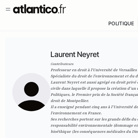
POLITIQUE
Laurent Neyret
Contributeurs
Professeur en droit à l'Université de Versailles
Spécialiste du droit de l’environnement et du dr
Laurent Neyret est aussi agrégé en droit privé e
civile
dans laquelle il propose la création d’un 
Politiques, le Premier prix de la Société frança
droit de Montpellier.
Il a enseigné pendant cinq ans à l’Université de
l’environnement
en France.
Ses recherches portent sur les grands défis du 
responsabilité environnementale (dommage envi
bioéthique (les conséquences médicales du Disti