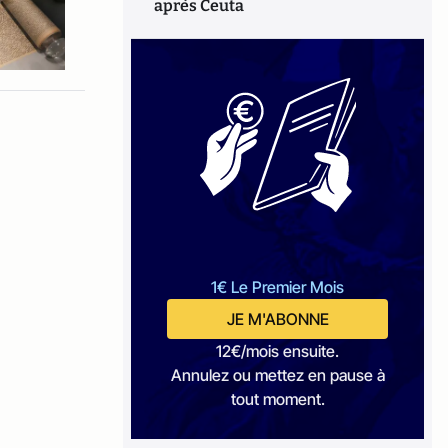
après Ceuta
1€ Le Premier Mois
JE M'ABONNE
12€/mois ensuite.
Annulez ou mettez en pause à
tout moment.