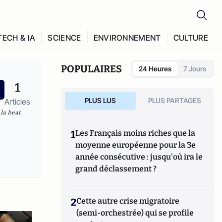
TECH & IA
SCIENCE
ENVIRONNEMENT
CULTURE
POPULAIRES
24 Heures
7 Jours
1
PLUS LUS
PLUS PARTAGES
Articles
la beat
1
Les Français moins riches que la
moyenne européenne pour la 3e
année consécutive : jusqu'où ira le
grand déclassement ?
2
Cette autre crise migratoire
(semi-orchestrée) qui se profile