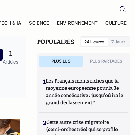
TECH & IA
SCIENCE
ENVIRONNEMENT
CULTURE
POPULAIRES
24 Heures
7 Jours
1
PLUS LUS
PLUS PARTAGES
Articles
1
Les Français moins riches que la
moyenne européenne pour la 3e
année consécutive : jusqu'où ira le
grand déclassement ?
2
Cette autre crise migratoire
(semi-orchestrée) qui se profile