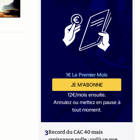
1€ Le Premier Mois
JE M'ABONNE
12€/mois ensuite.
Annulez ou mettez en pause à
tout moment.
3
Record du CAC 40 mais
croissance nulle : voilà ce que