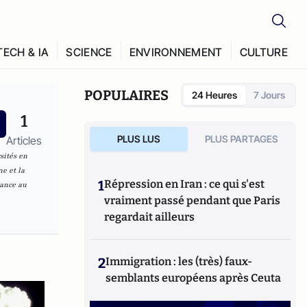
TECH & IA
SCIENCE
ENVIRONNEMENT
CULTURE
POPULAIRES
24 Heures
7 Jours
1
PLUS LUS
PLUS PARTAGES
Articles
sités en
e et la
1
Répression en Iran : ce qui s'est
rance au
vraiment passé pendant que Paris
regardait ailleurs
2
Immigration : les (très) faux-
semblants européens après Ceuta