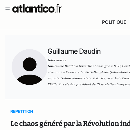
POLITIQUE
Guillaume Daudin
Interviewes
Guillaume Daudin
a travaillé et enseigné à HEC, Camb
économie à l’université Paris-Dauphine (laboratoire D
mondialisation commerciale. Il dirige, avec Loïc Charl
XVIIIe
. Il a été élu président de l’Association frança
REPETITION
Le chaos généré par la Révolution indu