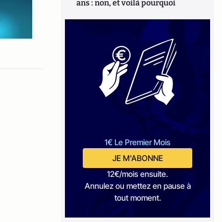
ans : non, et voilà pourquoi
1€ Le Premier Mois
JE M'ABONNE
12€/mois ensuite.
Annulez ou mettez en pause à
tout moment.