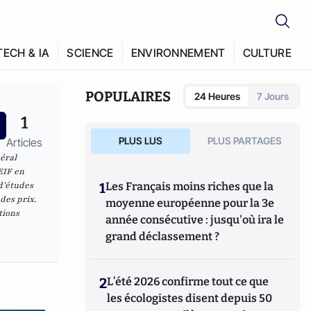
TECH & IA
SCIENCE
ENVIRONNEMENT
CULTURE
POPULAIRES
24 Heures
7 Jours
1
PLUS LUS
PLUS PARTAGES
Articles
éral
EIF en
d’études
1
Les Français moins riches que la
des prix.
moyenne européenne pour la 3e
tions
année consécutive : jusqu'où ira le
grand déclassement ?
2
L’été 2026 confirme tout ce que
les écologistes disent depuis 50