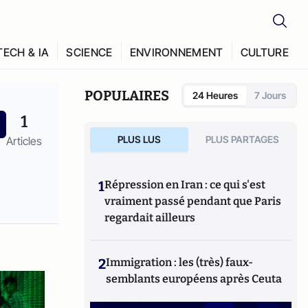
TECH & IA
SCIENCE
ENVIRONNEMENT
CULTURE
POPULAIRES
24 Heures
7 Jours
1
PLUS LUS
PLUS PARTAGES
Articles
1
Répression en Iran : ce qui s'est
vraiment passé pendant que Paris
regardait ailleurs
2
Immigration : les (très) faux-
semblants européens après Ceuta