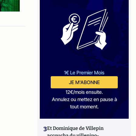
1€ Le Premier Mois
JE M'ABONNE
12€/mois ensuite.
Annulez ou mettez en pause à
tout moment.
3
Et Dominique de Villepin
accoucha du villepino-