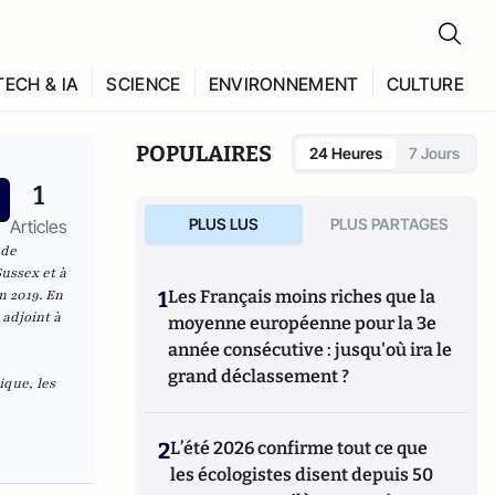
TECH & IA
SCIENCE
ENVIRONNEMENT
CULTURE
POPULAIRES
24 Heures
7 Jours
1
PLUS LUS
PLUS PARTAGES
Articles
 de
Sussex et à
n 2019. En
1
Les Français moins riches que la
 adjoint à
moyenne européenne pour la 3e
année consécutive : jusqu'où ira le
grand déclassement ?
ique, les
2
L’été 2026 confirme tout ce que
les écologistes disent depuis 50