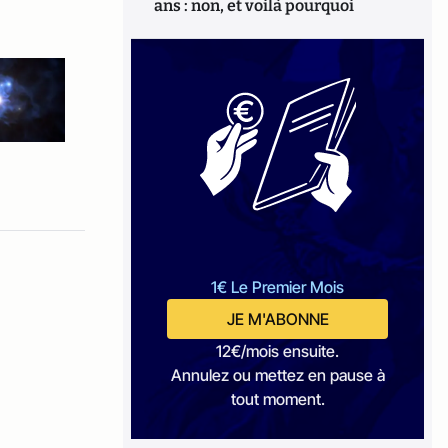
ans : non, et voilà pourquoi
1€ Le Premier Mois
JE M'ABONNE
12€/mois ensuite.
Annulez ou mettez en pause à
tout moment.