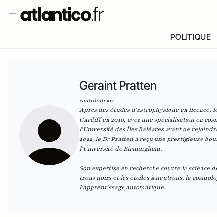
POLITIQUE
Geraint Pratten
contributeurs
Après des études d'astrophysique en licence, l
Cardiff en 2010, avec une spécialisation en cosm
l'Université des Îles Baléares avant de rejoind
2022, le Dr Pratten a reçu une prestigieuse bou
l'Université de Birmingham.
Son expertise en recherche couvre la science de
trous noirs et les étoiles à neutrons, la cosmol
l'apprentissage automatique.