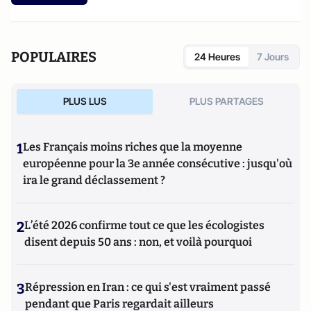
l'Université du Sussex et à l'Université des Îles Baléares
avant de rejoindre l'Université de Birmingham en tant que
chercheur associé postdoctoral en 2019. En 2022, le Dr
Pratten a reçu une prestigieuse bourse de recherche
POPULAIRES
24 Heures
7 Jours
universitaire de la Royal Society et est devenu professeur
adjoint à l'Université de Birmingham.
PLUS LUS
PLUS PARTAGES
1
Les Français moins riches que la moyenne
européenne pour la 3e année consécutive : jusqu'où
ira le grand déclassement ?
2
L’été 2026 confirme tout ce que les écologistes
disent depuis 50 ans : non, et voilà pourquoi
3
Répression en Iran : ce qui s'est vraiment passé
pendant que Paris regardait ailleurs