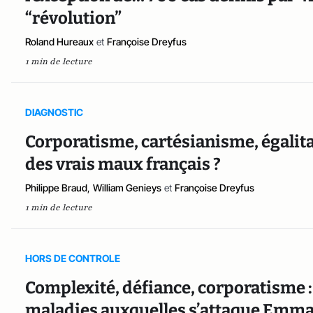
“révolution”
Roland Hureaux
et
Françoise Dreyfus
1 min de lecture
DIAGNOSTIC
Corporatisme, cartésianisme, égalitar
des vrais maux français ?
Philippe Braud
,
William Genieys
et
Françoise Dreyfus
1 min de lecture
HORS DE CONTROLE
Complexité, défiance, corporatisme :
maladies auxquelles s’attaque Emma