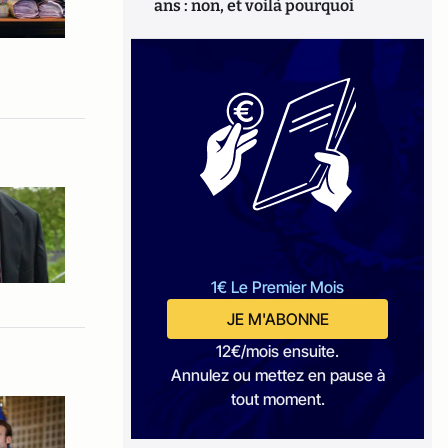
ans : non, et voilà pourquoi
1€ Le Premier Mois
JE M'ABONNE
12€/mois ensuite.
Annulez ou mettez en pause à
tout moment.