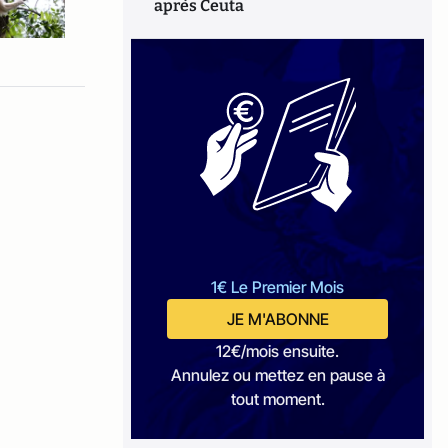
après Ceuta
1€ Le Premier Mois
JE M'ABONNE
12€/mois ensuite.
Annulez ou mettez en pause à
tout moment.