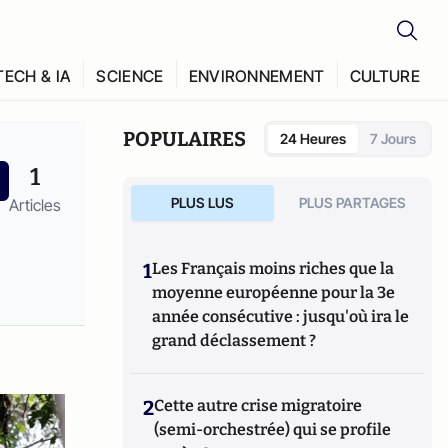
TECH & IA
SCIENCE
ENVIRONNEMENT
CULTURE
POPULAIRES
24 Heures
7 Jours
1
PLUS LUS
PLUS PARTAGES
Articles
1
Les Français moins riches que la
moyenne européenne pour la 3e
année consécutive : jusqu'où ira le
grand déclassement ?
2
Cette autre crise migratoire
(semi-orchestrée) qui se profile