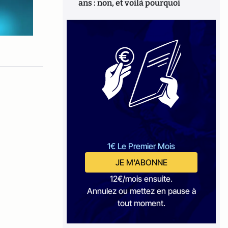
ans : non, et voilà pourquoi
1€ Le Premier Mois
JE M'ABONNE
12€/mois ensuite.
Annulez ou mettez en pause à
tout moment.