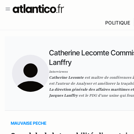
POLITIQUE
Catherine Lecomte Commis
Lanffry
Interviewes
Catherine Lecomte
est maître de conférences à
est l'auteur de
Analyser et améliorer la traçabi
La direction générale des affaires maritimes et
Jacques Lanffry
est le PDG d'une usine qui four
MAUVAISE PECHE