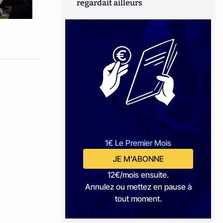
regardait ailleurs
1€ Le Premier Mois
JE M'ABONNE
12€/mois ensuite.
Annulez ou mettez en pause à
tout moment.