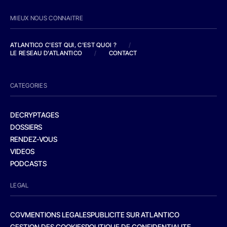
MIEUX NOUS CONNAITRE
ATLANTICO C'EST QUI, C'EST QUOI ?
/
LE RESEAU D'ATLANTICO
/
CONTACT
CATEGORIES
DECRYPTAGES
DOSSIERS
RENDEZ-VOUS
VIDEOS
PODCASTS
LEGAL
CGV
MENTIONS LEGALES
PUBLICITE SUR ATLANTICO
GESTION DES COOKIES
POLITIQUE DE CONFIDENTIALITE