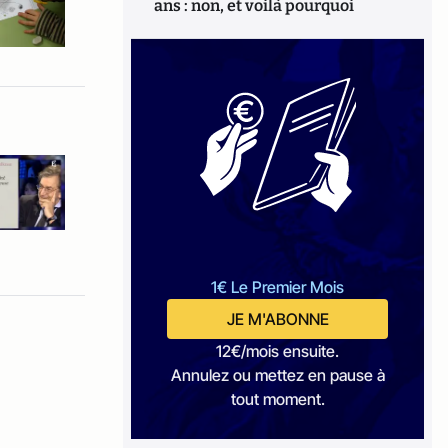
ans : non, et voilà pourquoi
1€ Le Premier Mois
JE M'ABONNE
12€/mois ensuite.
Annulez ou mettez en pause à
tout moment.