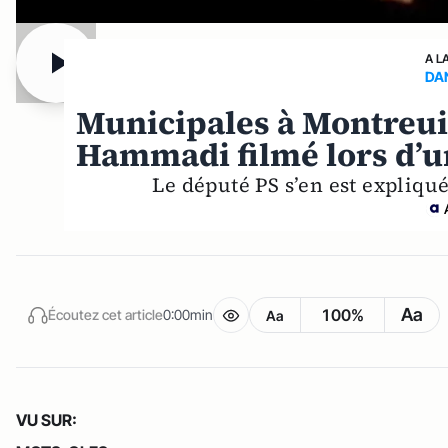
A L
DA
Municipales à Montreuil 
Hammadi filmé lors d’u
Le député PS s’en est expliq
Aa
100%
Écoutez cet article
0:00min
Aa
VU SUR: