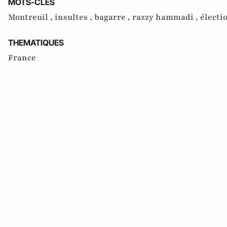
MOTS-CLES
Montreuil ,
insultes ,
bagarre ,
razzy hammadi ,
électi
THEMATIQUES
France