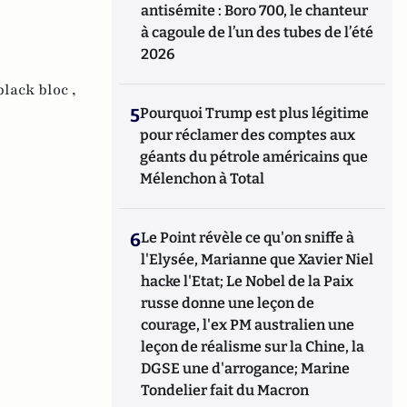
antisémite : Boro 700, le chanteur
à cagoule de l’un des tubes de l’été
2026
,
black bloc ,
5
Pourquoi Trump est plus légitime
pour réclamer des comptes aux
géants du pétrole américains que
Mélenchon à Total
6
Le Point révèle ce qu'on sniffe à
l'Elysée, Marianne que Xavier Niel
hacke l'Etat; Le Nobel de la Paix
russe donne une leçon de
courage, l'ex PM australien une
leçon de réalisme sur la Chine, la
DGSE une d'arrogance; Marine
Tondelier fait du Macron