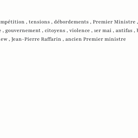
mpétition ,
tensions ,
débordements ,
Premier Ministre 
e ,
gouvernement ,
citoyens ,
violence ,
1er mai ,
antifas ,
iew ,
Jean-Pierre Raffarin ,
ancien Premier ministre