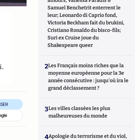
amours, Vanessa Paradis &
Samuel Benchetrit enterrent le
leur; Leonardo di Caprio fond,
Victoria Beckham fait du brukini,
Cristiano Ronaldo du bisco-fils;
Suri ex Cruise joue du
Shakespeare queer
2
Les Français moins riches que la
i.
moyenne européenne pour la 3e
année consécutive : jusqu'où ira le
grand déclassement ?
SER
3
Les villes classées les plus
ogle
malheureuses du monde
4
Apologie du terrorisme et du viol,